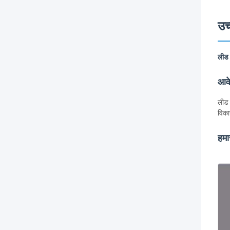
उच
लीड 
आव
लीड 
विका
हमा