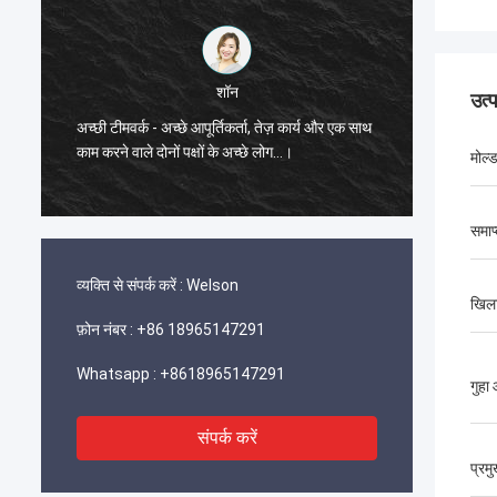
शॉन
उत्
प्रतिक्रि
अच्छी टीमवर्क - अच्छे आपूर्तिकर्ता, तेज़ कार्य और एक साथ
धन्यवाद,
काम करने वाले दोनों पक्षों के अच्छे लोग…।
इस अवसर
मोल्
आरएनडी म
समाप
व्यक्ति से संपर्क करें :
Welson
खिल
फ़ोन नंबर :
+86 18965147291
Whatsapp :
+8618965147291
गुहा
संपर्क करें
प्रम