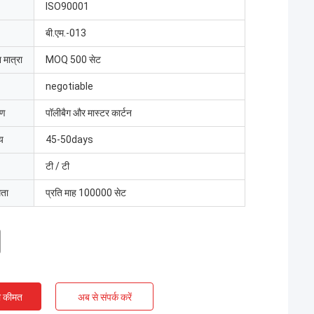
ISO90001
बी.एम.-013
 मात्रा
MOQ 500 सेट
negotiable
रण
पॉलीबैग और मास्टर कार्टन
य
45-50days
टी / टी
मता
प्रति माह 100000 सेट
ी कीमत
अब से संपर्क करें