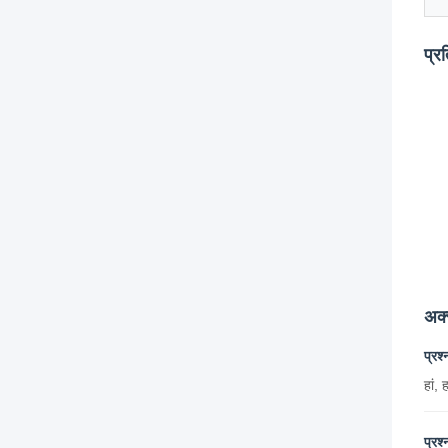
प्र
अक्
प्रश
हां,
प्रश