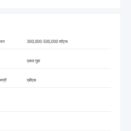
Receb
, धन्यवाद वेल्सन, मुझे
क्लाइंट चाहता है कि आप उनके उत्पाद का उत्पादन करें
क्योंकि वे आपके पूर्व प्रोडक्शंस के परिणामों से खुश थे।
ीवन
300,000-500,000 शॉट्स
एकल गुहा
मग्री
एबीएस