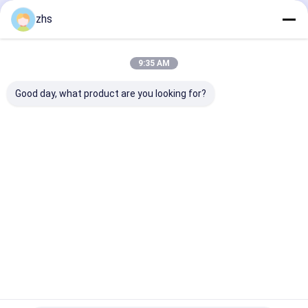
अनुशंसित उत्पाद
zhs
9:35 AM
Good day, what product are you looking for?
दोहरी गोली इंजेक्शन मशीन
पेशेवर इंजेक्शन मोल्डिंग सेवा ±
इंजेक्शन मोल्डिंग सेवा
0.01 मिमी सहिष्णुता,
सेलफोन सुरक्षात्मक 
500k-1M शॉट्स मोल्ड
इंजेक्शन ढालना /
जीवन
टूलींग घटकों / ठीक
सतह
सबसे अच्छी कीमत
सबसे अच्छी कीमत
सबसे अच्छी 
होम
हमारे बारे में
हमसे संपर्क करें
Desktop Site
साइटमैप
गोपनीयता नीति
गुणवत्ता
इंजेक्शन मोल्डिंग सेवाएँ
चीन का कारखाना.Copyright © 2026 Xiamen
Creator Technology. All Rights Reserved.