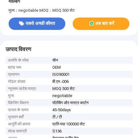
मोल्डिंग
मूल्य：negotiable
MOQ：MOQ 500 सेट
सबसे अच्छी कीमत
अब बात करें
उत्पाद विवरण
उत्पत्ति के प्लेस
चीन
ब्रांड नाम
OEM
प्रमाणन
ISO90001
मॉडल संख्या
बी.एम.-006
न्यूनतम आदेश मात्रा
MOQ 500 सेट
मूल्य
negotiable
पैकेजिंग विवरण
पॉलीबैग और मास्टर कार्टन
प्रसव के समय
45-50days
भुगतान शर्तें
टी / टी
आपूर्ति की क्षमता
प्रति माह 100000 सेट
मोल्ड सामग्री
S136