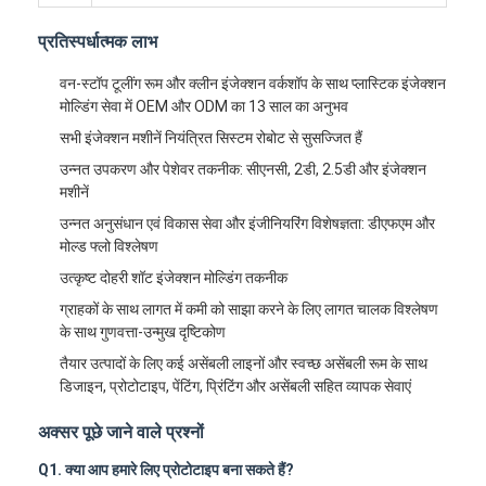
हमारे बारे में
प्रतिस्पर्धात्मक लाभ
कारखाना भ्रमण
वन-स्टॉप टूलींग रूम और क्लीन इंजेक्शन वर्कशॉप के साथ प्लास्टिक इंजेक्शन
मोल्डिंग सेवा में OEM और ODM का 13 साल का अनुभव
संपर्क करें
सभी इंजेक्शन मशीनें नियंत्रित सिस्टम रोबोट से सुसज्जित हैं
मामलों
उन्नत उपकरण और पेशेवर तकनीक: सीएनसी, 2डी, 2.5डी और इंजेक्शन
मशीनें
अब बात करें
उन्नत अनुसंधान एवं विकास सेवा और इंजीनियरिंग विशेषज्ञता: डीएफएम और
मोल्ड फ्लो विश्लेषण
उत्कृष्ट दोहरी शॉट इंजेक्शन मोल्डिंग तकनीक
इंजेक्शन मोल्डिंग सेवाएँ
ग्राहकों के साथ लागत में कमी को साझा करने के लिए लागत चालक विश्लेषण
के साथ गुणवत्ता-उन्मुख दृष्टिकोण
प्लास्टिक इंजेक्शन मोल्डिंग सेवा
तैयार उत्पादों के लिए कई असेंबली लाइनों और स्वच्छ असेंबली रूम के साथ
डिजाइन, प्रोटोटाइप, पेंटिंग, प्रिंटिंग और असेंबली सहित व्यापक सेवाएं
दोहरी गोली इंजेक्शन मोल्डिंग
अक्सर पूछे जाने वाले प्रश्नों
सटीक इंजेक्शन मोल्डिंग
Q1. क्या आप हमारे लिए प्रोटोटाइप बना सकते हैं?